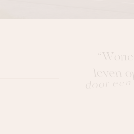
“
W
o
n
e
l
e
v
e
n
o
d
o
o
r
e
e
n
G
o
l
f
C
l