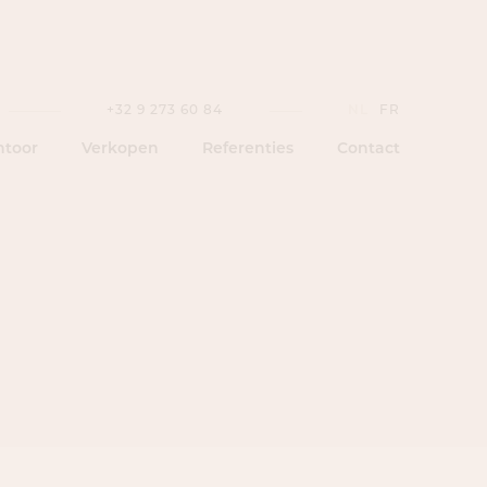
+32 9 273 60 84
NL
FR
ntoor
Verkopen
Referenties
Contact