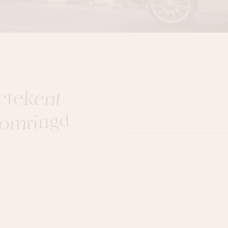
e
t
e
k
e
n
t
o
m
r
i
n
g
d
y
a
l
L
a
t
e
m
u
r
a
n
t
s
.
"