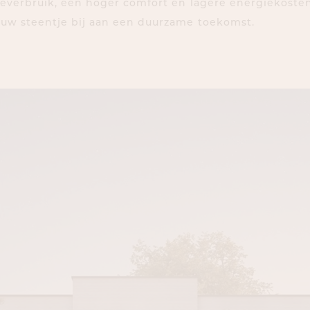
ieverbruik, een hoger comfort en lagere energiekosten
 uw steentje bij aan een duurzame toekomst.