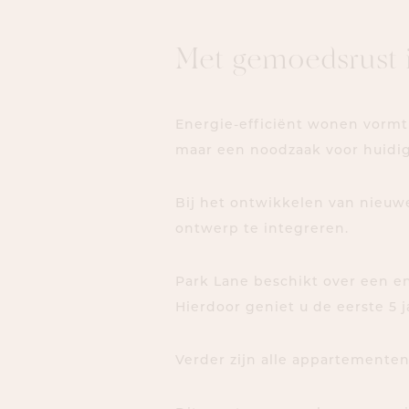
M
e
t
g
e
m
o
e
d
s
r
u
s
t
Energie-efficiënt wonen vormt 
maar een noodzaak voor huidi
Bij het ontwikkelen van nieuwe
ontwerp te integreren.
Park Lane beschikt over een en
Hierdoor geniet u de eerste 5 
Verder zijn alle appartemente