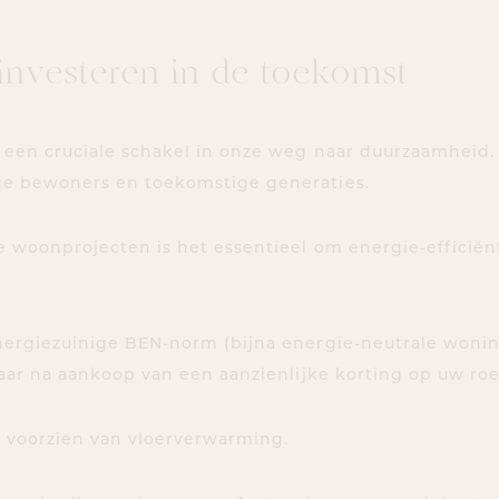
i
n
v
e
s
t
e
r
e
n
i
n
d
e
t
o
e
k
o
m
s
t
een cruciale schakel in onze weg naar duurzaamheid. H
ge bewoners en toekomstige generaties.
 woonprojecten is het essentieel om energie-efficiënt
ergiezuinige BEN-norm (bijna energie-neutrale woning
jaar na aankoop van een aanzienlijke korting op uw ro
n voorzien van vloerverwarming.