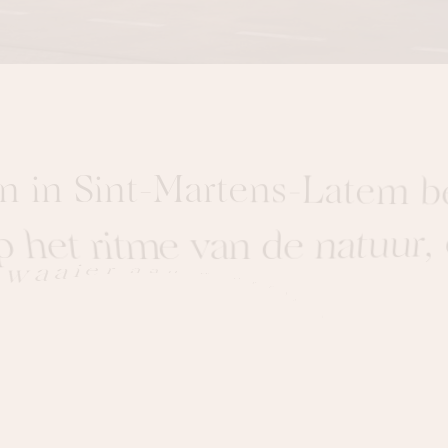
n
i
n
S
i
n
t
-
M
a
r
t
e
n
s
-
L
a
t
e
m
b
p
h
e
t
r
i
t
m
e
v
a
n
d
e
n
a
t
u
u
r
,
w
a
a
i
e
r
a
a
n
w
i
n
k
e
l
s
,
d
e
R
o
u
b
e
n
d
e
c
h
a
r
m
a
n
t
e
r
e
s
t
a