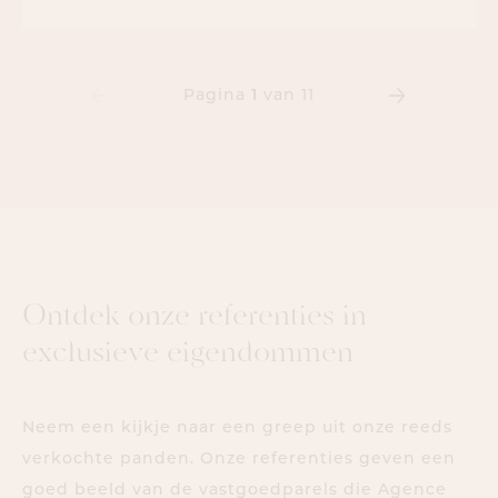
Pagina
1
van 11
O
n
t
d
e
k
o
n
z
e
r
e
f
e
r
e
n
t
i
e
s
i
n
e
x
c
l
u
s
i
e
v
e
e
i
g
e
n
d
o
m
m
e
n
Neem een kijkje naar een greep uit onze reeds
verkochte panden. Onze referenties geven een
goed beeld van de vastgoedparels die Agence