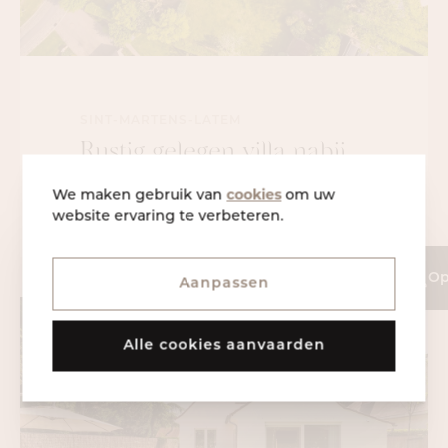
SINT-MARTENS-LATEM
Rustig gelegen villa nabij
het Parkbos
cookies
We maken gebruik van
om uw
website ervaring te verbeteren.
Op
Aanpassen
Alle cookies aanvaarden