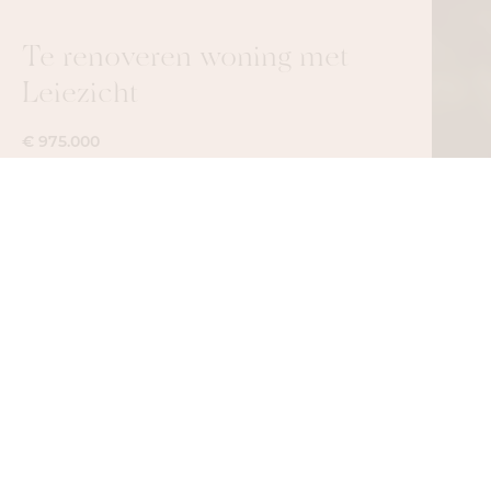
Te renoveren woning met
Leiezicht
€ 975.000
Te renoveren woning met bouwgrond en
Leiezicht Gelegen in een groene en
residentiële omgeving nabij de idy...
CONTACT
Aankoopbod